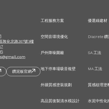
工程服務方案
優選綠建材
司
Diacrete
空間音環境優化
鑽
區
敦化北路207號3樓
17
95
SA
戶外降噪圍籬
工法
s@gmail.com
MA
地下停車場吸音複壁
工法
鑽泥板官網
外牆質感塗裝規劃
質感紋理塗
高品質後製清水模設計
水泥中性化